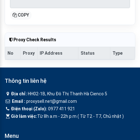
COPY
Proxy Check Results
No
Proxy
IP Address
Status
Type
Thông tin liên hệ
Địa chỉ:
HH02-1B, Khu Đô Thị Thanh Hà Cienco 5
Email :
proxysell.net@gmail.com
Điện thoại (Zalo):
0977 411 921
Giờ làm việc:
Từ 8h a.m - 22h p.m ( Từ T2 - T7, Chủ nhật )
Menu